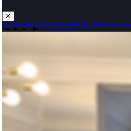
Home
Cursos
PMU BO$$
Comunidade
Membership
Sobre
Podcast
Cont
Atendimento à cliente
Agendar procedimento →