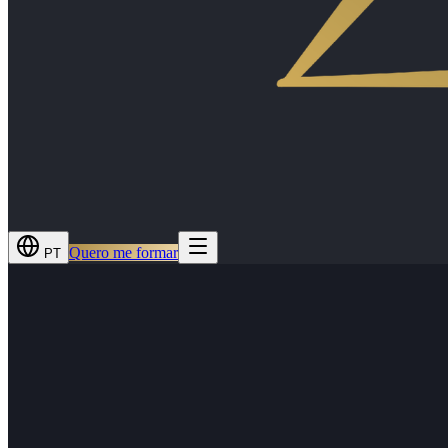
Quero me formar
PT